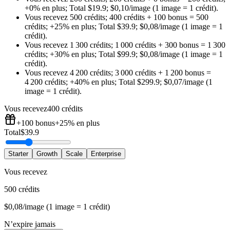
+0%
en plus
;
Total
$
19.9
;
$0,10/image (1 image = 1 crédit)
.
Vous recevez
500 crédits
;
400 crédits
+
100
bonus
=
500
crédits
;
+25%
en plus
;
Total
$
39.9
;
$0,08/image (1 image = 1
crédit)
.
Vous recevez
1 300 crédits
;
1 000 crédits
+
300
bonus
=
1 300
crédits
;
+30%
en plus
;
Total
$
99.9
;
$0,08/image (1 image = 1
crédit)
.
Vous recevez
4 200 crédits
;
3 000 crédits
+
1 200
bonus
=
4 200 crédits
;
+40%
en plus
;
Total
$
299.9
;
$0,07/image (1
image = 1 crédit)
.
Vous recevez
400 crédits
+100
bonus
+25%
en plus
Total
$
39.9
Starter
Growth
Scale
Enterprise
Vous recevez
500 crédits
$0,08/image (1 image = 1 crédit)
N’expire jamais