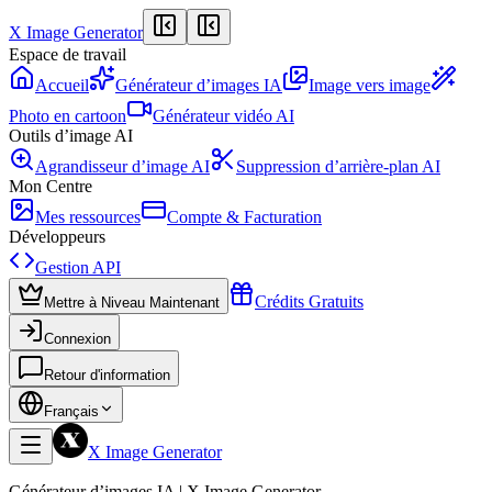
X Image Generator
Espace de travail
Accueil
Générateur d’images IA
Image vers image
Photo en cartoon
Générateur vidéo AI
Outils d’image AI
Agrandisseur d’image AI
Suppression d’arrière-plan AI
Mon Centre
Mes ressources
Compte & Facturation
Développeurs
Gestion API
Crédits Gratuits
Mettre à Niveau Maintenant
Connexion
Retour d'information
Français
X Image Generator
Générateur d’images IA | X Image Generator