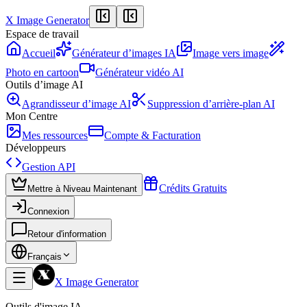
X Image Generator
Espace de travail
Accueil
Générateur d’images IA
Image vers image
Photo en cartoon
Générateur vidéo AI
Outils d’image AI
Agrandisseur d’image AI
Suppression d’arrière-plan AI
Mon Centre
Mes ressources
Compte & Facturation
Développeurs
Gestion API
Crédits Gratuits
Mettre à Niveau Maintenant
Connexion
Retour d'information
Français
X Image Generator
Outils d'image IA