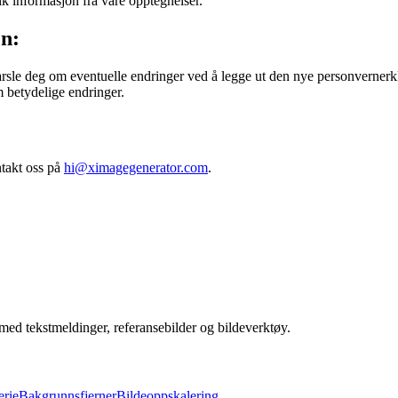
lik informasjon fra våre opptegnelser.
en:
varsle deg om eventuelle endringer ved å legge ut den nye personvernerk
 betydelige endringer.
takt oss på
hi@ximagegenerator.com
.
med tekstmeldinger, referansebilder og bildeverktøy.
erie
Bakgrunnsfjerner
Bildeoppskalering