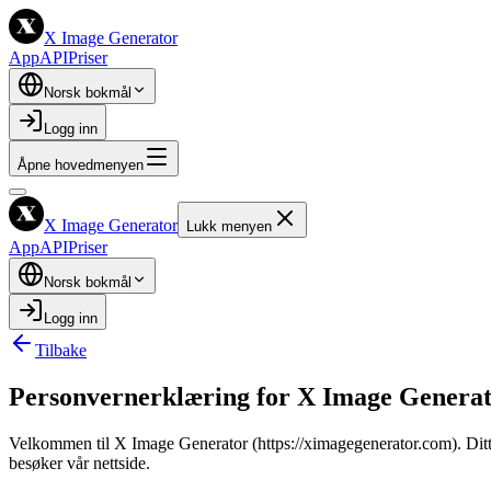
X Image Generator
App
API
Priser
Norsk bokmål
Logg inn
Åpne hovedmenyen
X Image Generator
Lukk menyen
App
API
Priser
Norsk bokmål
Logg inn
Tilbake
Personvernerklæring for X Image Genera
Velkommen til X Image Generator (https://ximagegenerator.com). Ditt p
besøker vår nettside.