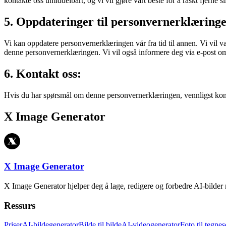
kontakte oss umiddelbart, og vi vil gjøre vårt beste for å raskt fjerne s
5. Oppdateringer til personvernerklæring
Vi kan oppdatere personvernerklæringen vår fra tid til annen. Vi vil 
denne personvernerklæringen. Vi vil også informere deg via e-post om
6. Kontakt oss:
Hvis du har spørsmål om denne personvernerklæringen, vennligst kon
X Image Generator
X Image Generator
X Image Generator hjelper deg å lage, redigere og forbedre AI-bilder 
Ressurs
Priser
AI-bildegenerator
Bilde til bilde
AI-videogenerator
Foto til tegnes