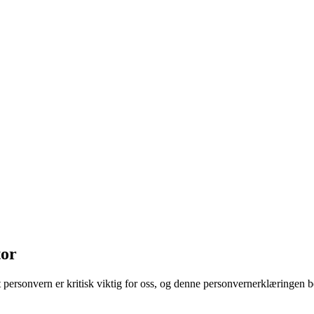
tor
ersonvern er kritisk viktig for oss, og denne personvernerklæringen be