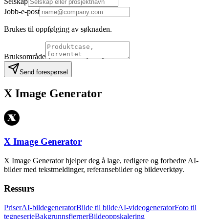
Selskap
Jobb-e-post
Brukes til oppfølging av søknaden.
Bruksområde
Send forespørsel
X Image Generator
X Image Generator
X Image Generator hjelper deg å lage, redigere og forbedre AI-
bilder med tekstmeldinger, referansebilder og bildeverktøy.
Ressurs
Priser
AI-bildegenerator
Bilde til bilde
AI-videogenerator
Foto til
tegneserie
Bakgrunnsfjerner
Bildeoppskalering