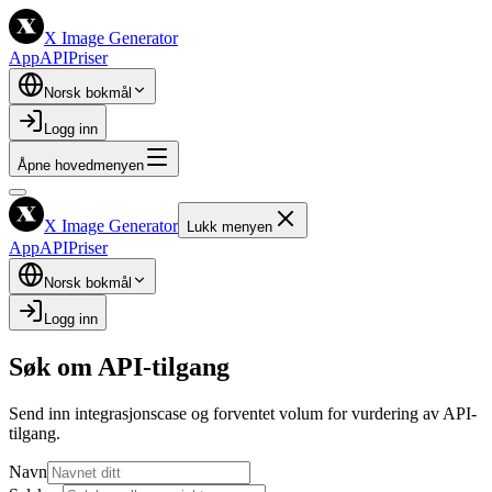
X Image Generator
App
API
Priser
Norsk bokmål
Logg inn
Åpne hovedmenyen
X Image Generator
Lukk menyen
App
API
Priser
Norsk bokmål
Logg inn
Søk om API-tilgang
Send inn integrasjonscase og forventet volum for vurdering av API-
tilgang.
Navn