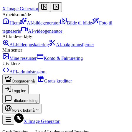
X Image Generator
Arbeidsområde
Hjem
AI-bildegenerator
Bilde til bilde
Foto til
tegneserie
AI-videogenerator
AI-bildeverktøy
AI-bildeoppskalering
AI-bakgrunnsfjerner
Min senter
Mine ressurser
Konto & Fakturering
Utviklere
API-administrasjon
Gratis kreditter
Oppgrader nå
Logg inn
Tilbakemelding
Norsk bokmål
X Image Generator
Grok Imagine — Lag AI-videoer med Imagine