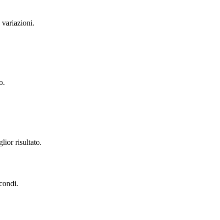
 variazioni.
o.
lior risultato.
econdi.