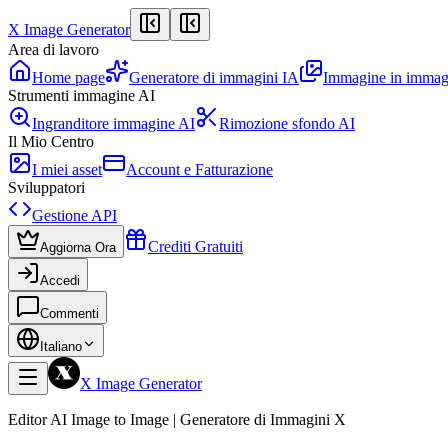
X Image Generator
Area di lavoro
Home page
Generatore di immagini IA
Immagine in immag
Strumenti immagine AI
Ingranditore immagine AI
Rimozione sfondo AI
Il Mio Centro
I miei asset
Account e Fatturazione
Sviluppatori
Gestione API
Crediti Gratuiti
Aggiorna Ora
Accedi
Commenti
Italiano
X Image Generator
Editor AI Image to Image | Generatore di Immagini X