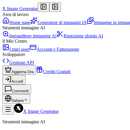
X Image Generator
Area di lavoro
Home page
Generatore di immagini IA
Immagine in immag
Strumenti immagine AI
Ingranditore immagine AI
Rimozione sfondo AI
Il Mio Centro
I miei asset
Account e Fatturazione
Sviluppatori
Gestione API
Crediti Gratuiti
Aggiorna Ora
Accedi
Commenti
Italiano
X Image Generator
Strumenti immagine AI