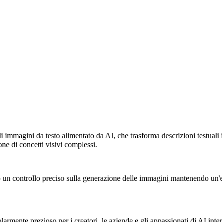
mmagini da testo alimentato da AI, che trasforma descrizioni testuali in
one di concetti visivi complessi.
do un controllo preciso sulla generazione delle immagini mantenendo un'e
mente prezioso per i creatori, le aziende e gli appassionati di AI intere