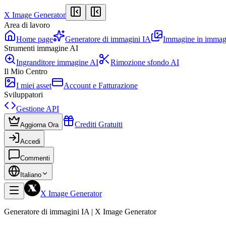
X Image Generator
Area di lavoro
Home page
Generatore di immagini IA
Immagine in immag
Strumenti immagine AI
Ingranditore immagine AI
Rimozione sfondo AI
Il Mio Centro
I miei asset
Account e Fatturazione
Sviluppatori
Gestione API
Crediti Gratuiti
Aggiorna Ora
Accedi
Commenti
Italiano
X Image Generator
Generatore di immagini IA | X Image Generator