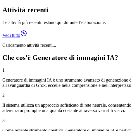
Attività recenti
Le attività più recenti restano qui durante l’elaborazione.
Vedi tutto
Caricamento attività recenti...
Che cos'è Generatore di immagini IA?
1
Generatore di immagini IA è uno strumento avanzato di generazione di i
all'avanguardia di Grok, eccelle nella comprensione e nell'interpretazi
2
Il sistema utilizza un approccio sofisticato di rete neurale, consenten
aderenza ai prompt e una qualità costante attraverso vari stili visivi.
3
Come potente strumento creativo, Generatore di immagini IA è particolar