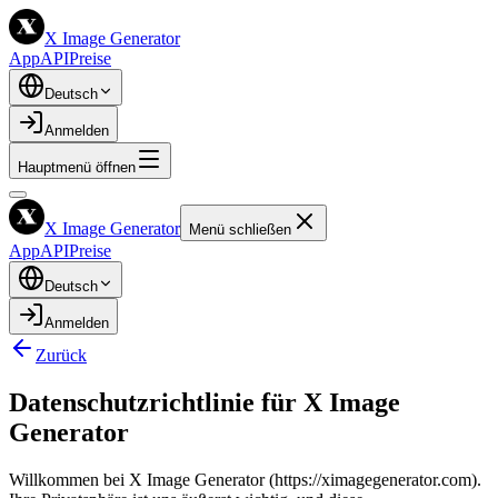
X Image Generator
App
API
Preise
Deutsch
Anmelden
Hauptmenü öffnen
X Image Generator
Menü schließen
App
API
Preise
Deutsch
Anmelden
Zurück
Datenschutzrichtlinie für X Image
Generator
Willkommen bei X Image Generator (https://ximagegenerator.com).