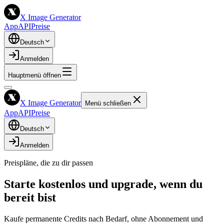
X Image Generator
App
API
Preise
Deutsch
Anmelden
Hauptmenü öffnen
X Image Generator
Menü schließen
App
API
Preise
Deutsch
Anmelden
Preispläne, die zu dir passen
Starte kostenlos und upgrade, wenn du
bereit bist
Kaufe permanente Credits nach Bedarf, ohne Abonnement und