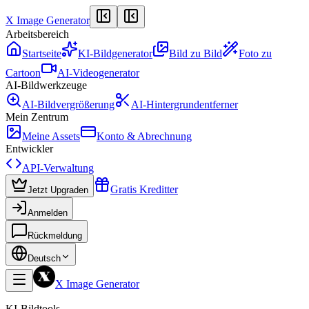
X Image Generator
Arbeitsbereich
Startseite
KI-Bildgenerator
Bild zu Bild
Foto zu
Cartoon
AI-Videogenerator
AI-Bildwerkzeuge
AI-Bildvergrößerung
AI-Hintergrundentferner
Mein Zentrum
Meine Assets
Konto & Abrechnung
Entwickler
API-Verwaltung
Gratis Kreditter
Jetzt Upgraden
Anmelden
Rückmeldung
Deutsch
X Image Generator
KI-Bildtools