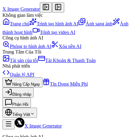
X Image Generator
Không gian làm việc
Trang chủ
Trình tạo hình ảnh AI
Ảnh sang ảnh
Ảnh
thành hoạt hình
Trình tạo video AI
Công cụ hình ảnh AI
Phóng to hình ảnh AI
Xóa nền AI
Trung Tâm Của Tôi
Tài sản của tôi
Tài Khoản & Thanh Toán
Nhà phát triển
Quản lý API
Tín Dụng Miễn Phí
Nâng Cấp Ngay
Đăng nhập
Phản Hồi
Tiếng Việt
X Image Generator
Công cụ hình ảnh AI