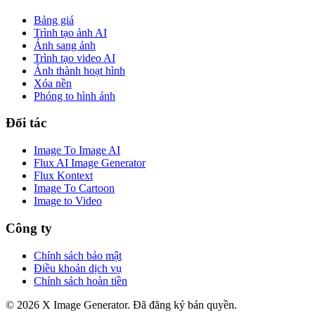
Bảng giá
Trình tạo ảnh AI
Ảnh sang ảnh
Trình tạo video AI
Ảnh thành hoạt hình
Xóa nền
Phóng to hình ảnh
Đối tác
Image To Image AI
Flux AI Image Generator
Flux Kontext
Image To Cartoon
Image to Video
Công ty
Chính sách bảo mật
Điều khoản dịch vụ
Chính sách hoàn tiền
©
2026
X Image Generator
.
Đã đăng ký bản quyền.