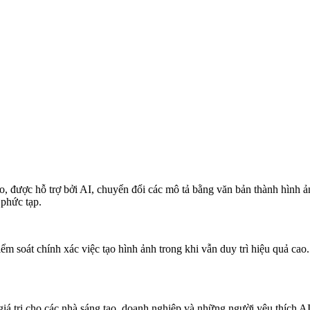
ao, được hỗ trợ bởi AI, chuyển đổi các mô tả bằng văn bản thành hình ả
 phức tạp.
 soát chính xác việc tạo hình ảnh trong khi vẫn duy trì hiệu quả cao
giá trị cho các nhà sáng tạo, doanh nghiệp và những người yêu thích 