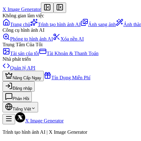
X Image Generator
Không gian làm việc
Trang chủ
Trình tạo hình ảnh AI
Ảnh sang ảnh
Ảnh thàn
Công cụ hình ảnh AI
Phóng to hình ảnh AI
Xóa nền AI
Trung Tâm Của Tôi
Tài sản của tôi
Tài Khoản & Thanh Toán
Nhà phát triển
Quản lý API
Tín Dụng Miễn Phí
Nâng Cấp Ngay
Đăng nhập
Phản Hồi
Tiếng Việt
X Image Generator
Trình tạo hình ảnh AI | X Image Generator