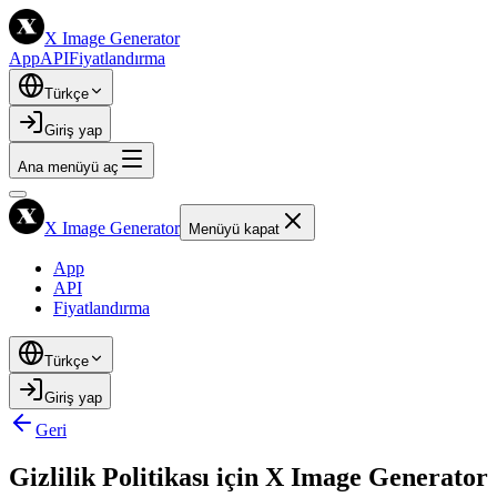
X Image Generator
App
API
Fiyatlandırma
Türkçe
Giriş yap
Ana menüyü aç
X Image Generator
Menüyü kapat
App
API
Fiyatlandırma
Türkçe
Giriş yap
Geri
Gizlilik Politikası için X Image Generator