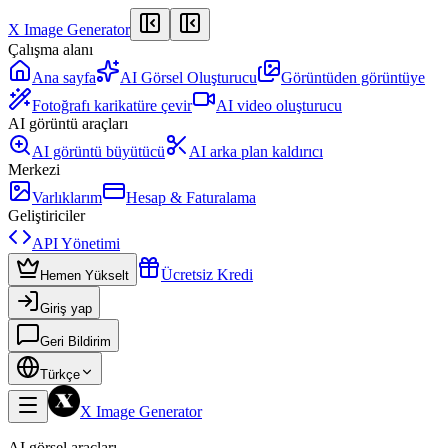
X Image Generator
Çalışma alanı
Ana sayfa
AI Görsel Oluşturucu
Görüntüden görüntüye
Fotoğrafı karikatüre çevir
AI video oluşturucu
AI görüntü araçları
AI görüntü büyütücü
AI arka plan kaldırıcı
Merkezi
Varlıklarım
Hesap & Faturalama
Geliştiriciler
API Yönetimi
Ücretsiz Kredi
Hemen Yükselt
Giriş yap
Geri Bildirim
Türkçe
X Image Generator
AI görsel araçları