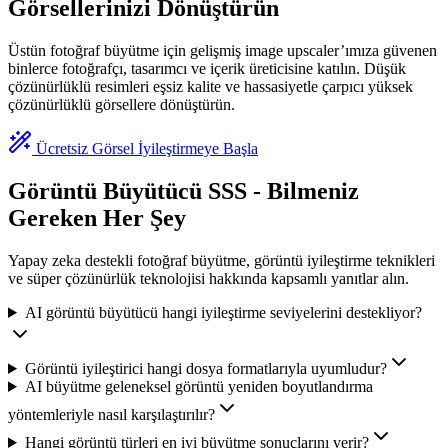
Görsellerinizi Dönüştürün
Üstün fotoğraf büyütme için gelişmiş image upscaler’ımıza güvenen
binlerce fotoğrafçı, tasarımcı ve içerik üreticisine katılın. Düşük
çözünürlüklü resimleri eşsiz kalite ve hassasiyetle çarpıcı yüksek
çözünürlüklü görsellere dönüştürün.
Ücretsiz Görsel İyileştirmeye Başla
Görüntü Büyütücü SSS - Bilmeniz
Gereken Her Şey
Yapay zeka destekli fotoğraf büyütme, görüntü iyileştirme teknikleri
ve süper çözünürlük teknolojisi hakkında kapsamlı yanıtlar alın.
AI görüntü büyütücü hangi iyileştirme seviyelerini destekliyor?
Görüntü iyileştirici hangi dosya formatlarıyla uyumludur?
AI büyütme geleneksel görüntü yeniden boyutlandırma
yöntemleriyle nasıl karşılaştırılır?
Hangi görüntü türleri en iyi büyütme sonuçlarını verir?