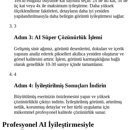
Tercih ettiğiniz büyütme kat sayısını seçin: 2x ile iki kat, 3x ile
üç kat veya 4x ile maksimum iyileştirme. Daha yüksek
ölçeklendirme faktörleri, detayların daha iyi yeniden
yapılandırılmasıyla daha belirgin görüntü iyileştirmesi sağlar.
3
Adım 3: AI Süper Çözünürlük İşlemi
Gelişmiş sinir ağımız, görüntü desenlerini, dokuları ve içerik
yapısını analiz ederek pikselleri akıllıca yeniden oluşturur ve
görsel kalitesini artırır. İşlem, görüntü karmaşıklığına bağlı
olarak genellikle 10-30 saniye içinde tamamlanır.
4
Adım 4: İyileştirilmiş Sonuçları İndirin
Büyütülmüş eserinizin önizlemesini yapın ve yüksek
çözünürlüklü çıktıyı indirin. İyileştirilmiş görüntü, artırılmış
netlik, korunmuş detaylar ve her türlü uygulama için
mükemmel profesyonel kalitede çözünürlük sunar.
Profesyonel AI İyileştirmesiyle