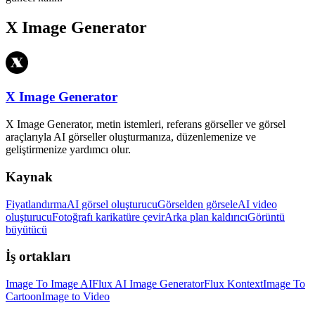
X Image Generator
X Image Generator
X Image Generator, metin istemleri, referans görseller ve görsel
araçlarıyla AI görseller oluşturmanıza, düzenlemenize ve
geliştirmenize yardımcı olur.
Kaynak
Fiyatlandırma
AI görsel oluşturucu
Görselden görsele
AI video
oluşturucu
Fotoğrafı karikatüre çevir
Arka plan kaldırıcı
Görüntü
büyütücü
İş ortakları
Image To Image AI
Flux AI Image Generator
Flux Kontext
Image To
Cartoon
Image to Video