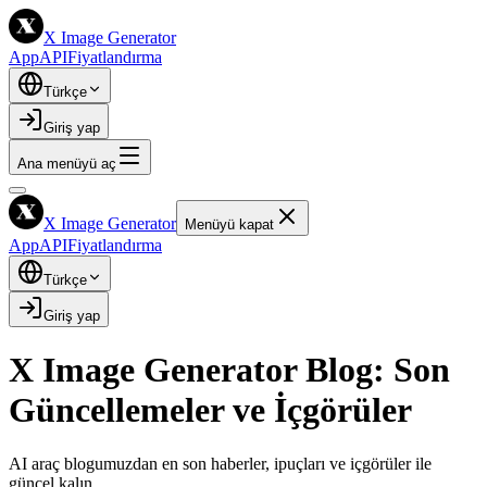
X Image Generator
App
API
Fiyatlandırma
Türkçe
Giriş yap
Ana menüyü aç
X Image Generator
Menüyü kapat
App
API
Fiyatlandırma
Türkçe
Giriş yap
X Image Generator Blog: Son
Güncellemeler ve İçgörüler
AI araç blogumuzdan en son haberler, ipuçları ve içgörüler ile
güncel kalın.