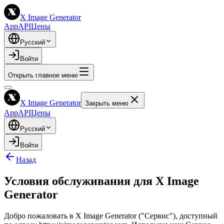
X Image Generator
App
API
Цены
Русский
Войти
Открыть главное меню
X Image Generator
Закрыть меню
App
API
Цены
Русский
Войти
Назад
Условия обслуживания для X Image
Generator
Добро пожаловать в X Image Generator ("Сервис"), доступный