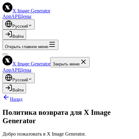
X Image Generator
App
API
Цены
Русский
Войти
Открыть главное меню
X Image Generator
Закрыть меню
App
API
Цены
Русский
Войти
Назад
Политика возврата для X Image
Generator
Добро пожаловать в X Image Generator.