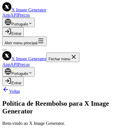
X Image Generator
App
API
Preços
Português
Entrar
Abrir menu principal
X Image Generator
Fechar menu
App
API
Preços
Português
Entrar
Voltar
Política de Reembolso para X Image
Generator
Bem-vindo ao X Image Generator.