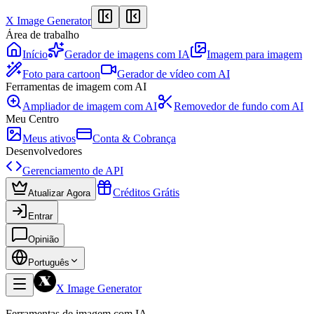
X Image Generator
Área de trabalho
Início
Gerador de imagens com IA
Imagem para imagem
Foto para cartoon
Gerador de vídeo com AI
Ferramentas de imagem com AI
Ampliador de imagem com AI
Removedor de fundo com AI
Meu Centro
Meus ativos
Conta & Cobrança
Desenvolvedores
Gerenciamento de API
Créditos Grátis
Atualizar Agora
Entrar
Opinião
Português
X Image Generator
Ferramentas de imagem com IA