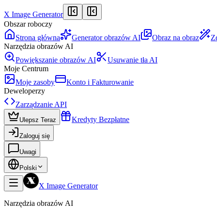
X Image Generator
Obszar roboczy
Strona główna
Generator obrazów AI
Obraz na obraz
Z
Narzędzia obrazów AI
Powiększanie obrazów AI
Usuwanie tła AI
Moje Centrum
Moje zasoby
Konto i Fakturowanie
Deweloperzy
Zarządzanie API
Kredyty Bezpłatne
Ulepsz Teraz
Zaloguj się
Uwagi
Polski
X Image Generator
Narzędzia obrazów AI