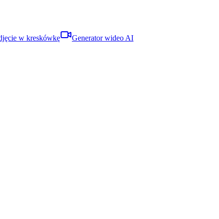
djęcie w kreskówkę
Generator wideo AI