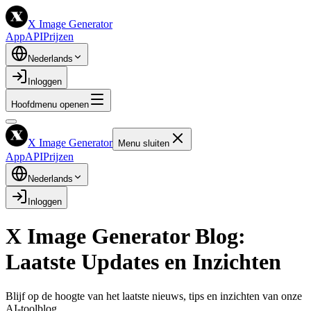
X Image Generator
App
API
Prijzen
Nederlands
Inloggen
Hoofdmenu openen
X Image Generator
Menu sluiten
App
API
Prijzen
Nederlands
Inloggen
X Image Generator Blog:
Laatste Updates en Inzichten
Blijf op de hoogte van het laatste nieuws, tips en inzichten van onze
AI-toolblog.