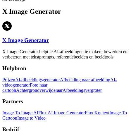
X Image Generator
X Image Generator
X Image Generator helpt je AI-afbeeldingen te maken, bewerken en
verbeteren met tekstprompts, referentiebeelden en beeldtools.
Hulpbron
Prijzen
AI-afbeeldingsgenerator
Afbeelding naar afbeelding
AI-
videogenerator
Foto naar
cartoon
Achtergrondverwijderaar
Afbeeldingsvergroter
Partners
Image To Image AI
Flux AI Image Generator
Flux Kontext
Image To
Cartoon
Image to Video
Bedrijf