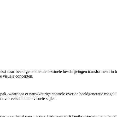
tekst-naar-beeld generatie die tekstuele beschrijvingen transformeert
xe visuele concepten.
, waardoor er nauwkeurige controle over de beeldgeneratie mogelijk is
 over verschillende visuele stijlen.
nder waardevol voor makers, bedrijven en AI-enthousiastelingen die geïn