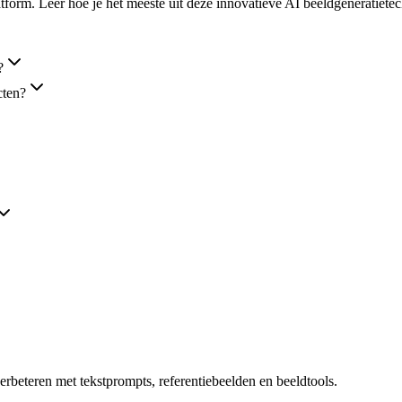
form. Leer hoe je het meeste uit deze innovatieve AI beeldgeneratietec
?
cten?
rbeteren met tekstprompts, referentiebeelden en beeldtools.