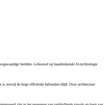
 in hoogwaardige beelden. Gebouwd op baanbrekende AI-technologie
, terwijl de hoge efficiëntie behouden blijft. Deze architectuur
teresseerd zijn in het genereren van verbluffende visuals op basis van