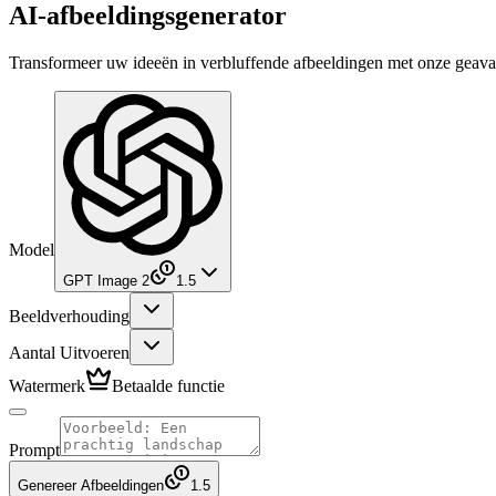
AI-afbeeldingsgenerator
Transformeer uw ideeën in verbluffende afbeeldingen met onze geava
Model
GPT Image 2
1.5
Beeldverhouding
Aantal Uitvoeren
Watermerk
Betaalde functie
Prompt
Genereer Afbeeldingen
1.5