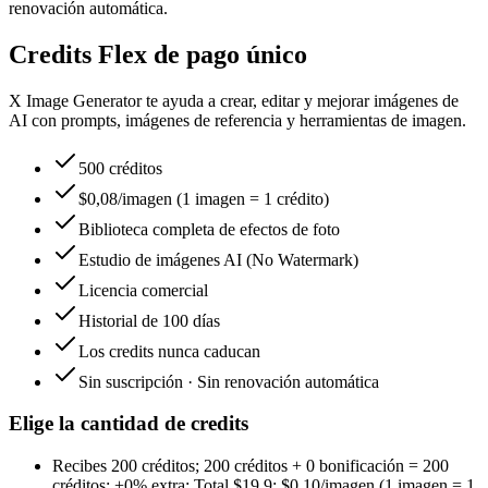
renovación automática.
Credits Flex de pago único
X Image Generator te ayuda a crear, editar y mejorar imágenes de
AI con prompts, imágenes de referencia y herramientas de imagen.
500 créditos
$0,08/imagen (1 imagen = 1 crédito)
Biblioteca completa de efectos de foto
Estudio de imágenes AI (No Watermark)
Licencia comercial
Historial de 100 días
Los credits nunca caducan
Sin suscripción · Sin renovación automática
Elige la cantidad de credits
Recibes
200 créditos
;
200 créditos
+
0
bonificación
=
200
créditos
;
+0%
extra
;
Total
$
19.9
;
$0,10/imagen (1 imagen = 1