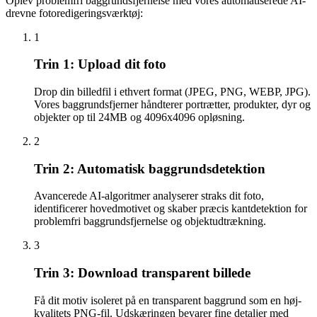
Oplev problemfri baggrundsfjernelse med vores automatiserede AI-
drevne fotoredigeringsværktøj:
1
Trin 1: Upload dit foto
Drop din billedfil i ethvert format (JPEG, PNG, WEBP, JPG).
Vores baggrundsfjerner håndterer portrætter, produkter, dyr og
objekter op til 24MB og 4096x4096 opløsning.
2
Trin 2: Automatisk baggrundsdetektion
Avancerede AI-algoritmer analyserer straks dit foto,
identificerer hovedmotivet og skaber præcis kantdetektion for
problemfri baggrundsfjernelse og objektudtrækning.
3
Trin 3: Download transparent billede
Få dit motiv isoleret på en transparent baggrund som en høj-
kvalitets PNG-fil. Udskæringen bevarer fine detaljer med