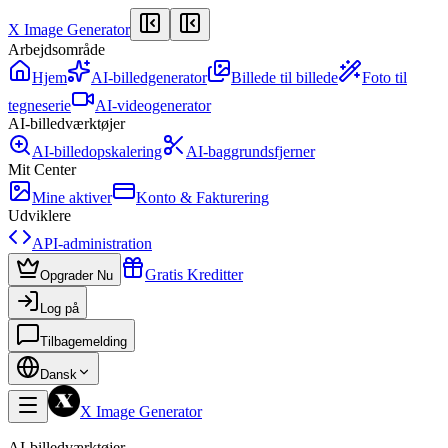
X Image Generator
Arbejdsområde
Hjem
AI-billedgenerator
Billede til billede
Foto til
tegneserie
AI-videogenerator
AI-billedværktøjer
AI-billedopskalering
AI-baggrundsfjerner
Mit Center
Mine aktiver
Konto & Fakturering
Udviklere
API-administration
Gratis Kreditter
Opgrader Nu
Log på
Tilbagemelding
Dansk
X Image Generator
AI-billedværktøjer